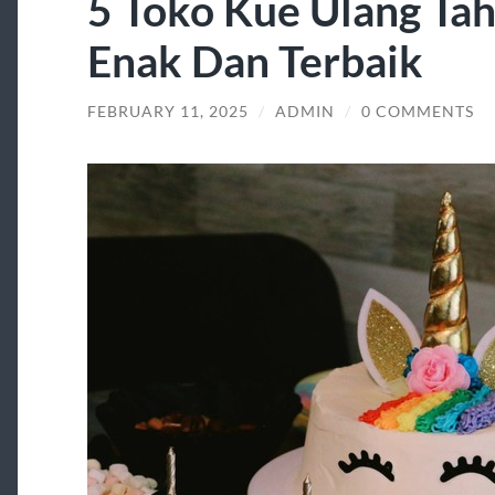
5 Toko Kue Ulang Ta
Enak Dan Terbaik
FEBRUARY 11, 2025
/
ADMIN
/
0 COMMENTS