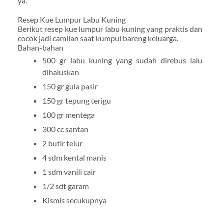
ya.
Resep Kue Lumpur Labu Kuning
Berikut resep kue lumpur labu kuning yang praktis dan
cocok jadi camilan saat kumpul bareng keluarga.
Bahan-bahan
500 gr labu kuning yang sudah direbus lalu
dihaluskan
150 gr gula pasir
150 gr tepung terigu
100 gr mentega
300 cc santan
2 butir telur
4 sdm kental manis
1 sdm vanili cair
1/2 sdt garam
Kismis secukupnya