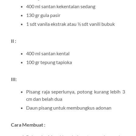
400 ml santan kekentalan sedang
130 gr gula pasir
1 sdt vanila ekstrak atau ½ sdt vanili bubuk
II :
400 ml santan kental
100 gr tepung tapioka
III:
Pisang raja seperlunya, potong kurang lebih 3
cm dan belah dua
Daun pisang untuk membungkus adonan
Cara Membuat :