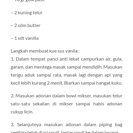
– 2 kuning telur
– 2 sdm butter
– 1 sdt vanilla
Langkah membuat kue sus vanila:
1. Dalam tempat panci anti lekat campurkan air, gula,
garam, dan mentega masak sampai mendidih. Masukan
terigu aduk sampai rata, masak lagi dengan api yang
kecil lebih kurang 2 menit. Biarkan sampai hangat kuku.
2. Masukan adonan dalam bowl mikser, masukan telur
satu-satu sekalian di mikser sampai habis adonan
cukup licin.
3. Selanjutnya masukan adonan dalam piping bag
segitiga telah di isi spuit, lantas spuit ke dalam loyang.