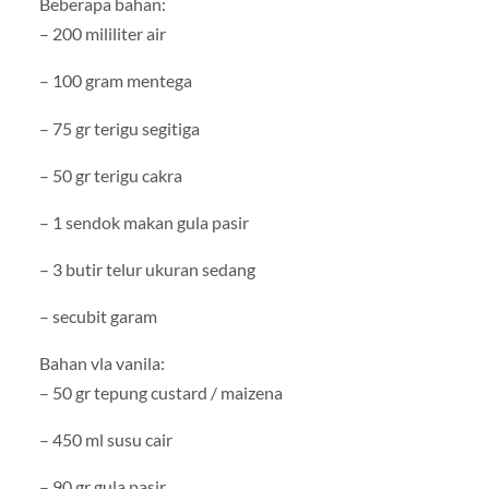
Beberapa bahan:
– 200 mililiter air
– 100 gram mentega
– 75 gr terigu segitiga
– 50 gr terigu cakra
– 1 sendok makan gula pasir
– 3 butir telur ukuran sedang
– secubit garam
Bahan vla vanila:
– 50 gr tepung custard / maizena
– 450 ml susu cair
– 90 gr gula pasir