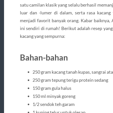
satu camilan klasik yang selalu berhasil meman
luar dan -lumer di dalam, serta rasa kacan
menjadi favorit banyak orang. Kabar baiknya
ini sendiri di rumah! Berikut adalah resep ya
kacang yang sempurna:
Bahan-bahan
250 gram kacang tanah kupas, sangrai at
250 gram tepung terigu protein sedang
150 gram gula halus
150 ml minyak goreng
1/2 sendok teh garam
1 kuning telur untuk olesan